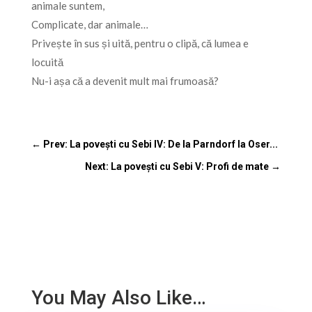
animale suntem,
Complicate, dar animale…
Privește în sus și uită, pentru o clipă, că lumea e
locuită
Nu-i așa că a devenit mult mai frumoasă?
←
Prev: La povești cu Sebi IV: De la Parndorf la Oser...
Next: La povești cu Sebi V: Profi de mate
→
You May Also Like…