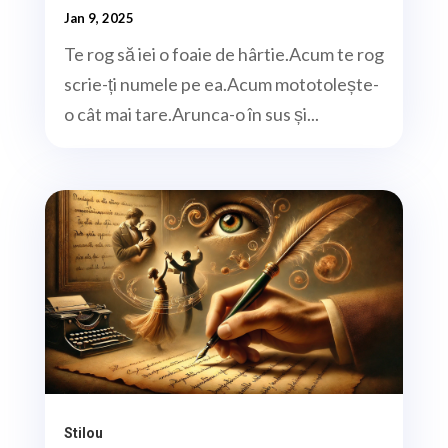
Jan 9, 2025
Te rog să iei o foaie de hârtie.Acum te rog
scrie-ți numele pe ea.Acum mototolește-
o cât mai tare.Arunca-o în sus și...
Stilou