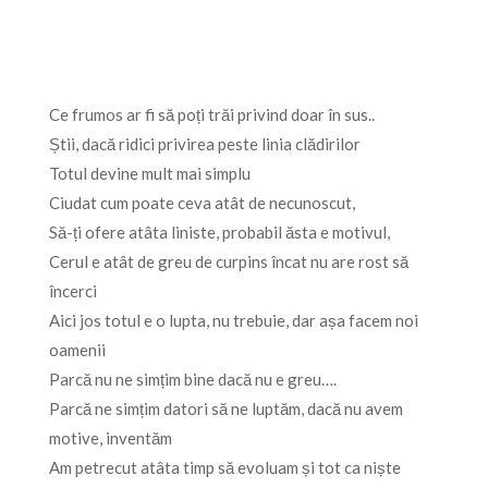
Ce frumos ar fi să poți trăi privind doar în sus..
Știi, dacă ridici privirea peste linia clădirilor
Totul devine mult mai simplu
Ciudat cum poate ceva atât de necunoscut,
Să-ți ofere atâta liniste, probabil ăsta e motivul,
Cerul e atât de greu de curpins încat nu are rost să
încerci
Aici jos totul e o lupta, nu trebuie, dar așa facem noi
oamenii
Parcă nu ne simțim bine dacă nu e greu….
Parcă ne simțim datori să ne luptăm, dacă nu avem
motive, inventăm
Am petrecut atâta timp să evoluam și tot ca niște