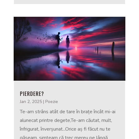
PIERDERE?
Jan 2, 2025
|
Poezie
Te-am strâns atât de tare în brațe încât mi-ai
alunecat printre degete,Te-am căutat, mult,
înfrigurat, înverșunat...Orice aș fi făcut nu te
găseam, simțeam că trec mereu pe lângă