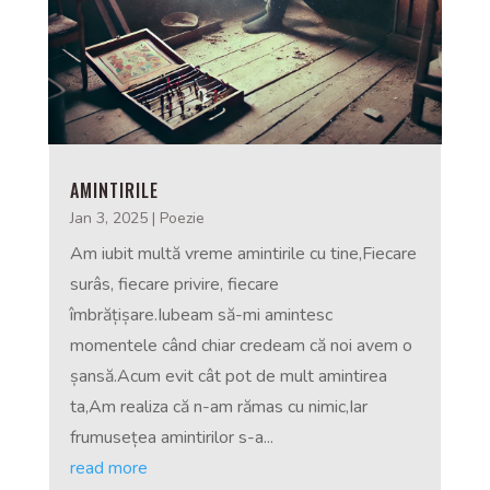
AMINTIRILE
Jan 3, 2025
|
Poezie
Am iubit multă vreme amintirile cu tine,Fiecare
surâs, fiecare privire, fiecare
îmbrățișare.Iubeam să-mi amintesc
momentele când chiar credeam că noi avem o
șansă.Acum evit cât pot de mult amintirea
ta,Am realiza că n-am rămas cu nimic,Iar
frumusețea amintirilor s-a...
read more