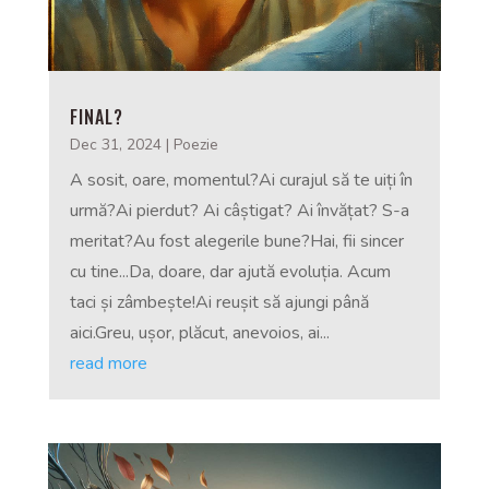
FINAL?
Dec 31, 2024
|
Poezie
A sosit, oare, momentul?Ai curajul să te uiți în
urmă?Ai pierdut? Ai câștigat? Ai învățat? S-a
meritat?Au fost alegerile bune?Hai, fii sincer
cu tine...Da, doare, dar ajută evoluția. Acum
taci și zâmbește!Ai reușit să ajungi până
aici.Greu, ușor, plăcut, anevoios, ai...
read more