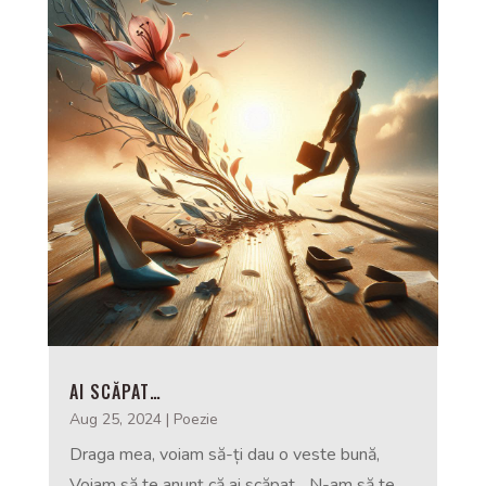
AI SCĂPAT…
Aug 25, 2024
|
Poezie
Draga mea, voiam să-ți dau o veste bună,
Voiam să te anunț că ai scăpat... N-am să te