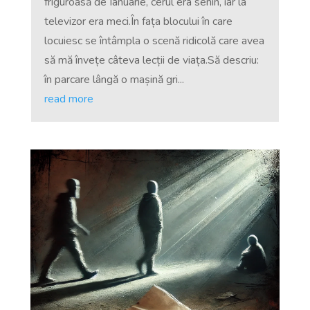
friguroasă de Ianuarie, cerul era senin, iar la
televizor era meci.În fața blocului în care
locuiesc se întâmpla o scenă ridicolă care avea
să mă învețe câteva lecții de viața.Să descriu:
în parcare lângă o mașină gri...
read more