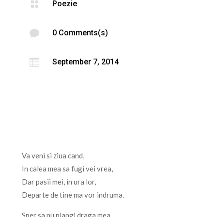

Poezie

0 Comments(s)

September 7, 2014
Va veni si ziua cand,
In calea mea sa fugi vei vrea,
Dar pasii mei, in ura lor,
Departe de tine ma vor indruma.
Sper sa nu plangi,draga mea