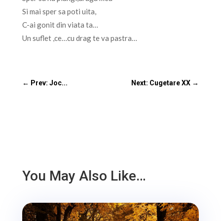
Si mai sper sa poti uita,
C-ai gonit din viata ta…
Un suflet ,ce…cu drag te va pastra…
←
Prev: Joc...
Next: Cugetare XX
→
You May Also Like…