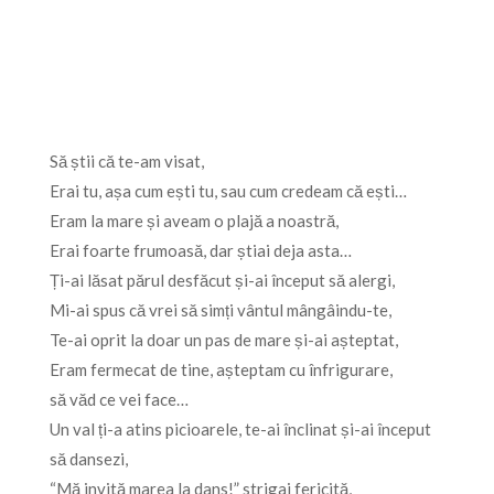
Să știi că te-am visat,
Erai tu, așa cum ești tu, sau cum credeam că ești…
Eram la mare și aveam o plajă a noastră,
Erai foarte frumoasă, dar știai deja asta…
Ți-ai lăsat părul desfăcut și-ai început să alergi,
Mi-ai spus că vrei să simți vântul mângâindu-te,
Te-ai oprit la doar un pas de mare și-ai așteptat,
Eram fermecat de tine, așteptam cu înfrigurare,
să văd ce vei face…
Un val ți-a atins picioarele, te-ai înclinat și-ai început
să dansezi,
“Mă invită marea la dans!” strigai fericită,