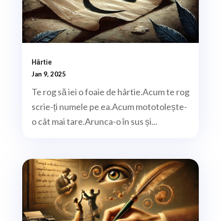
Hârtie
Jan 9, 2025
Te rog să iei o foaie de hârtie.Acum te rog
scrie-ți numele pe ea.Acum mototolește-
o cât mai tare.Arunca-o în sus și...