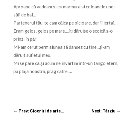
Aproape că vedeam și eu marmura și coloanele unei
săli de bal…
Partenerul tău, te cam călca pe picioare, dar îl iertai…
Eram gelos, gelos pe mare….îți dăruise o scoică s-o
prinzi în păr
Mi-am cerut permisiunea să dansez cu tine…ți-am
dăruit sufletul meu,
Mi se pare că și acum ne învârtim într-un tango etern,
pa plaja noastră, prag către….
←
Prev: Ciocniri de arte...
Next: Târziu
→