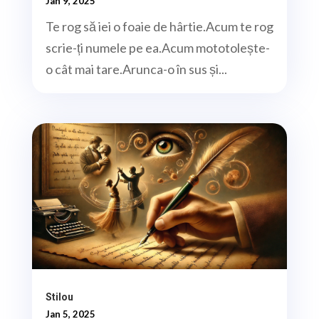
Jan 9, 2025
Te rog să iei o foaie de hârtie.Acum te rog
scrie-ți numele pe ea.Acum mototolește-
o cât mai tare.Arunca-o în sus și...
Stilou
Jan 5, 2025