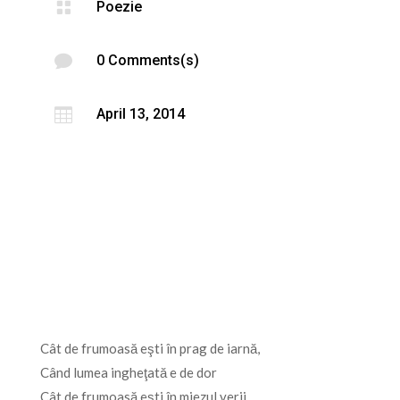

Poezie

0 Comments(s)

April 13, 2014
C
â
t de frumoasă eşti în prag de iarnă,
Când lumea ingheţată e de dor
Cât de frumoasă eşti în miezul verii